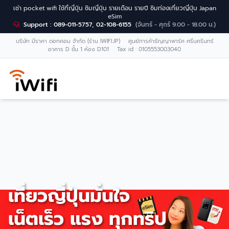
เช่า pocket wifi ใช้ที่ญี่ปุ่น ซิมญี่ปุ่น รายเดือน รายปี ซิมท่องเที่ยวญี่ปุ่น Japan
eSim
Support : 089-011-5757, 02-108-6155
(จันทร์ - ศุกร์ 9.00 - 18.00 น.)
บริษัท มีราคา ดอทคอม จำกัด (ร้าน IWIFI.JP) ศูนย์การค้าธัญญาพาร์ค ศรีนครินทร์
อาคาร D ชั้น 1 ห้อง D101 Tax id : 0105553003040
เที่ยวญี่ปุ่นมั่นใจ
เน็ตเร็ว แรง ทุกทริป