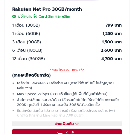
Rakuten Net Pro 30GB/month
มีจำหน่ายทั้ง Card Sim และ eSim
1 เดือน (30GB)
799 บาท
1 เดือน (60GB)
1,250 บาท
3 เดือน (90GB)
1,500 บาท
6 เดือน (180GB)
2,600 บาท
12 เดือน (360GB)
4,700 บาท
* ราคานี้รวม Vat 10% แล้ว
(รายละเอียดซิมการ์ด)
เครือข่าย Rakuten + เครือช่าย aU (กรณีที่พื้นที่นั้นไม่มีสัญญาณ
Rakuten)
Max Speed 2Gbps (ความเร็วขึ้นอยู่กับพื้นที่ที่ลูกค้าใช้งาน)
จำกัดการใช้งาน 30GB/เดือน ใช้ครบเน็ตไม่ตัด ใช้ต่อได้ด้วยความเร็ว
200K ทุกวันที่ 1 ปรับแพคเกจเป็น 30GB/เดือนอีกครั้ง
ซิมสำหรับเล่นเน็ต ไม่สามารถโทรเข้า รับสายด้วยสัญญาญโทรศัพท์
ปกติได้ (โทรผ่าน Line หรือ ผ่าน APP อื่นได้)
มีเบอร์ให้ รับ SMS ได้ (ใช้ซื้อบัตรคอนเสิร์ต, ซื้อของออนไลน์, เปิดบัญชี
อ่านเพิ่มเติม
ธนาคารที่ญี่ปุ่นได้)
แชร์ฮอตสปอต (Hotspot)ไม่ได้