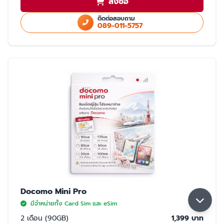
สั่งซื้อ
ใช้สำเนา Passport หรือ สำเนาบัตรประชาชนในการสั่งซื้อ
ใช้ได้เฉพาะในประเทศญี่ปุ่นเท่านั้น
ติดต่อสอบถาม
089-011-5757
มี 2 แบบให้เลือก ซิมปกติ และ eSim
การจับสัญญาณ
จับได้ 2 เครือข่าย Rakuten และ AU (เลือกจับ Rakuten เป็นหลัก) หากจุดที่ลูกค้า
ใช้งาน มีเฉพาะเครือข่าย AU ลูกค้าจะใช้งานเน็ตในพื้นที่นั้นได้ด้วยความเร็วสูงสุด
5GB หากใช้ครบ 5GB ความเร็วจะลดลงเหลือ 200K จนกว่าลูกค้าจะย้ายพื้นที่ที่มี
สัญญาน Rakuten ความเร็วจะกลับมาปกติ 30GB/เดือน
Docomo Mini Pro
มีจำหน่ายทั้ง Card Sim และ eSim
2 เดือน (90GB)
1,399 บาท