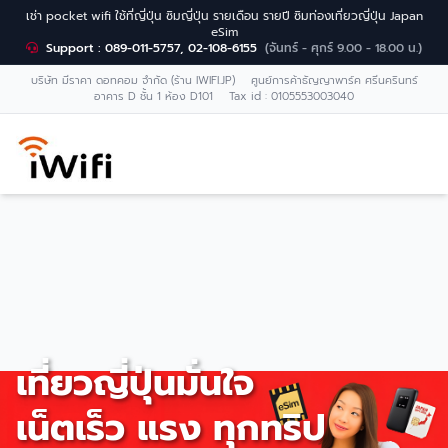
เช่า pocket wifi ใช้ที่ญี่ปุ่น ซิมญี่ปุ่น รายเดือน รายปี ซิมท่องเที่ยวญี่ปุ่น Japan
eSim
Support : 089-011-5757, 02-108-6155
(จันทร์ - ศุกร์ 9.00 - 18.00 น.)
บริษัท มีราคา ดอทคอม จำกัด (ร้าน IWIFI.JP) ศูนย์การค้าธัญญาพาร์ค ศรีนครินทร์
อาคาร D ชั้น 1 ห้อง D101 Tax id : 0105553003040
เที่ยวญี่ปุ่นมั่นใจ
เน็ตเร็ว แรง ทุกทริป