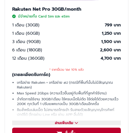
Rakuten Net Pro 30GB/month
มีจำหน่ายทั้ง Card Sim และ eSim
1 เดือน (30GB)
799 บาท
1 เดือน (60GB)
1,250 บาท
3 เดือน (90GB)
1,500 บาท
6 เดือน (180GB)
2,600 บาท
12 เดือน (360GB)
4,700 บาท
* ราคานี้รวม Vat 10% แล้ว
(รายละเอียดซิมการ์ด)
เครือข่าย Rakuten + เครือช่าย aU (กรณีที่พื้นที่นั้นไม่มีสัญญาณ
Rakuten)
Max Speed 2Gbps (ความเร็วขึ้นอยู่กับพื้นที่ที่ลูกค้าใช้งาน)
จำกัดการใช้งาน 30GB/เดือน ใช้ครบเน็ตไม่ตัด ใช้ต่อได้ด้วยความเร็ว
200K ทุกวันที่ 1 ปรับแพคเกจเป็น 30GB/เดือนอีกครั้ง
ซิมสำหรับเล่นเน็ต ไม่สามารถโทรเข้า รับสายด้วยสัญญาญโทรศัพท์
ปกติได้ (โทรผ่าน Line หรือ ผ่าน APP อื่นได้)
มีเบอร์ให้ รับ SMS ได้ (ใช้ซื้อบัตรคอนเสิร์ต, ซื้อของออนไลน์, เปิดบัญชี
อ่านเพิ่มเติม
ธนาคารที่ญี่ปุ่นได้)
แชร์ฮอตสปอต (Hotspot)ไม่ได้