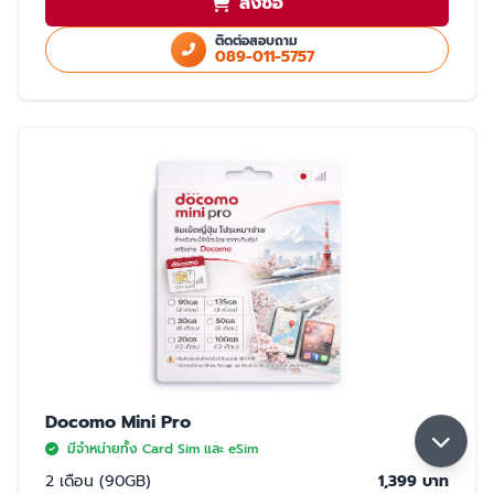
สั่งซื้อ
ใช้สำเนา Passport หรือ สำเนาบัตรประชาชนในการสั่งซื้อ
ใช้ได้เฉพาะในประเทศญี่ปุ่นเท่านั้น
ติดต่อสอบถาม
089-011-5757
มี 2 แบบให้เลือก ซิมปกติ และ eSim
การจับสัญญาณ
จับได้ 2 เครือข่าย Rakuten และ AU (เลือกจับ Rakuten เป็นหลัก) หากจุดที่ลูกค้า
ใช้งาน มีเฉพาะเครือข่าย AU ลูกค้าจะใช้งานเน็ตในพื้นที่นั้นได้ด้วยความเร็วสูงสุด
5GB หากใช้ครบ 5GB ความเร็วจะลดลงเหลือ 200K จนกว่าลูกค้าจะย้ายพื้นที่ที่มี
สัญญาน Rakuten ความเร็วจะกลับมาปกติ 30GB/เดือน
Docomo Mini Pro
มีจำหน่ายทั้ง Card Sim และ eSim
2 เดือน (90GB)
1,399 บาท