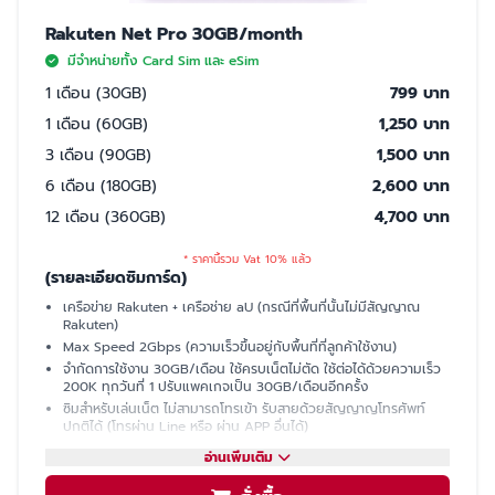
Rakuten Net Pro 30GB/month
มีจำหน่ายทั้ง Card Sim และ eSim
1 เดือน (30GB)
799 บาท
1 เดือน (60GB)
1,250 บาท
3 เดือน (90GB)
1,500 บาท
6 เดือน (180GB)
2,600 บาท
12 เดือน (360GB)
4,700 บาท
* ราคานี้รวม Vat 10% แล้ว
(รายละเอียดซิมการ์ด)
เครือข่าย Rakuten + เครือช่าย aU (กรณีที่พื้นที่นั้นไม่มีสัญญาณ
Rakuten)
Max Speed 2Gbps (ความเร็วขึ้นอยู่กับพื้นที่ที่ลูกค้าใช้งาน)
จำกัดการใช้งาน 30GB/เดือน ใช้ครบเน็ตไม่ตัด ใช้ต่อได้ด้วยความเร็ว
200K ทุกวันที่ 1 ปรับแพคเกจเป็น 30GB/เดือนอีกครั้ง
ซิมสำหรับเล่นเน็ต ไม่สามารถโทรเข้า รับสายด้วยสัญญาญโทรศัพท์
ปกติได้ (โทรผ่าน Line หรือ ผ่าน APP อื่นได้)
มีเบอร์ให้ รับ SMS ได้ (ใช้ซื้อบัตรคอนเสิร์ต, ซื้อของออนไลน์, เปิดบัญชี
อ่านเพิ่มเติม
ธนาคารที่ญี่ปุ่นได้)
แชร์ฮอตสปอต (Hotspot)ไม่ได้