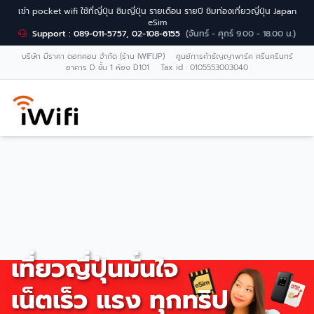
เช่า pocket wifi ใช้ที่ญี่ปุ่น ซิมญี่ปุ่น รายเดือน รายปี ซิมท่องเที่ยวญี่ปุ่น Japan
eSim
Support : 089-011-5757, 02-108-6155
(จันทร์ - ศุกร์ 9.00 - 18.00 น.)
บริษัท มีราคา ดอทคอม จำกัด (ร้าน IWIFI.JP) ศูนย์การค้าธัญญาพาร์ค ศรีนครินทร์
อาคาร D ชั้น 1 ห้อง D101 Tax id : 0105553003040
เที่ยวญี่ปุ่นมั่นใจ
เน็ตเร็ว แรง ทุกทริป