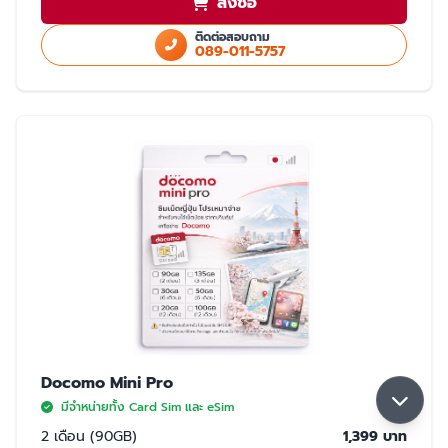
สั่งซื้อ
ใช้สำเนา Passport หรือ สำเนาบัตรประชาชนในการสั่งซื้อ
ใช้ได้เฉพาะในประเทศญี่ปุ่นเท่านั้น
ติดต่อสอบถาม
089-011-5757
มี 2 แบบให้เลือก ซิมปกติ และ eSim
การจับสัญญาณ
จับได้ 2 เครือข่าย Rakuten และ AU (เลือกจับ Rakuten เป็นหลัก) หากจุดที่ลูกค้า
ใช้งาน มีเฉพาะเครือข่าย AU ลูกค้าจะใช้งานเน็ตในพื้นที่นั้นได้ด้วยความเร็วสูงสุด
5GB หากใช้ครบ 5GB ความเร็วจะลดลงเหลือ 200K จนกว่าลูกค้าจะย้ายพื้นที่ที่มี
สัญญาน Rakuten ความเร็วจะกลับมาปกติ 30GB/เดือน
Docomo Mini Pro
มีจำหน่ายทั้ง Card Sim และ eSim
2 เดือน (90GB)
1,399 บาท