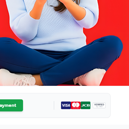
ayment
VERIFIED
by VISA