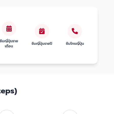
ซิมญี่ปุ่นราย
ซิมญี่ปุ่นรายปี
ซิมโทรญี่ปุ่น
เดือน
teps)