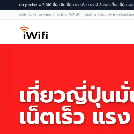
เช่า pocket wifi ใช้ที่ญี่ปุ่น ซิมญี่ปุ่น รายเดือน รายปี ซิมท่องเที่ยวญี่ปุ่น 
บริษัท มีราคา ดอทคอม จำกัด (ร้าน IWIFI.JP) ศูนย์การค้าธัญญาพาร์ค ศรีนคริน
เที่ยวญี่ปุ่นมั
เน็ตเร็ว แรง