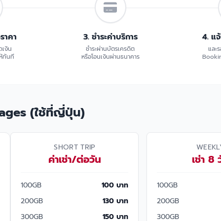
อราคา
3. ชำระค่าบริการ
4. แจ
ดเงิน
ชำระผ่านบัตรเครดิต
และร
้ทันที
หรือโอนเงินผ่านธนาคาร
Bookin
s (ใช้ที่ญี่ปุ่น)
SHORT TRIP
WEEKL
ค่าเช่า/ต่อวัน
เช่า 8 
100GB
100 บาท
100GB
200GB
130 บาท
200GB
300GB
150 บาท
300GB