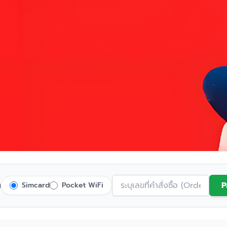
ต
P
Simcard
Pocket WiFi