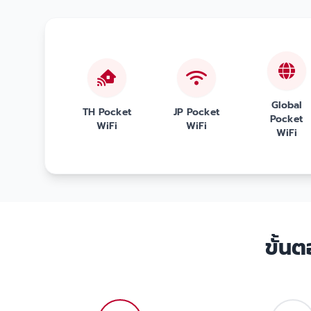
Global
TH Pocket
JP Pocket
Pocket
WiFi
WiFi
WiFi
ขั้น