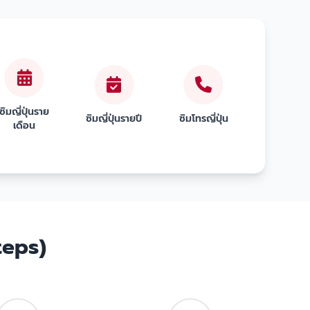
ซิมญี่ปุ่นราย
ซิมญี่ปุ่นรายปี
ซิมโทรญี่ปุ่น
เดือน
teps)