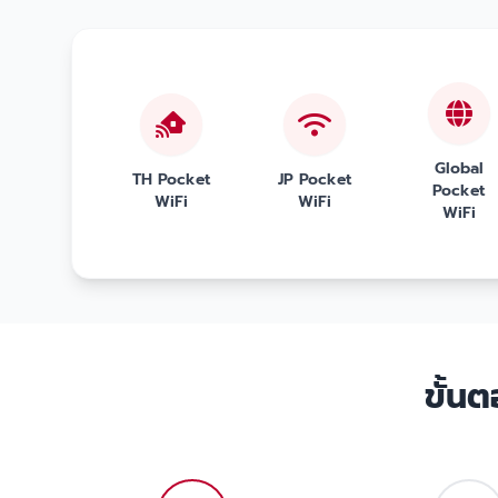
Global
TH Pocket
JP Pocket
Pocket
WiFi
WiFi
WiFi
ขั้น