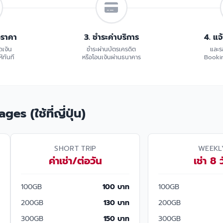
อราคา
3. ชำระค่าบริการ
4. แจ
ดเงิน
ชำระผ่านบัตรเครดิต
และร
้ทันที
หรือโอนเงินผ่านธนาคาร
Bookin
s (ใช้ที่ญี่ปุ่น)
SHORT TRIP
WEEKL
ค่าเช่า/ต่อวัน
เช่า 8 
100GB
100 บาท
100GB
200GB
130 บาท
200GB
300GB
150 บาท
300GB