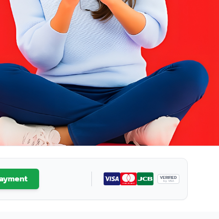
ayment
VERIFIED
by VISA