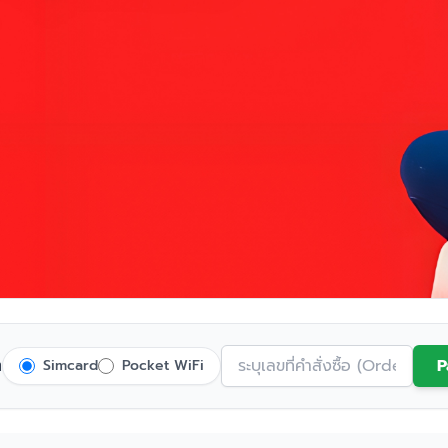
ต
P
Simcard
Pocket WiFi