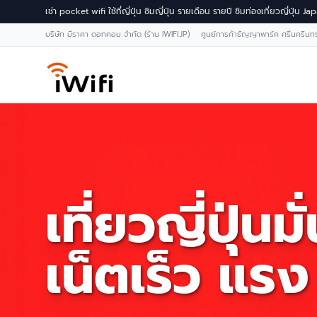
เช่า pocket wifi ใช้ที่ญี่ปุ่น ซิมญี่ปุ่น รายเดือน รายปี ซิมท่องเที่ยวญี่ปุ่น 
บริษัท มีราคา ดอทคอม จำกัด (ร้าน IWIFI.JP) ศูนย์การค้าธัญญาพาร์ค ศรีนคริน
เที่ยวญี่ปุ่นมั
เน็ตเร็ว แรง