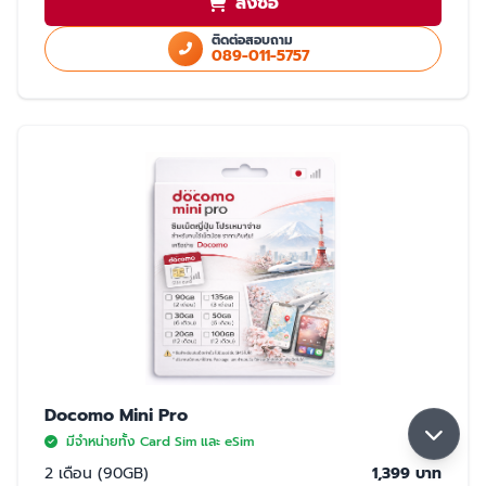
สั่งซื้อ
ใช้สำเนา Passport หรือ สำเนาบัตรประชาชนในการสั่งซื้อ
ใช้ได้เฉพาะในประเทศญี่ปุ่นเท่านั้น
ติดต่อสอบถาม
089-011-5757
มี 2 แบบให้เลือก ซิมปกติ และ eSim
การจับสัญญาณ
จับได้ 2 เครือข่าย Rakuten และ AU (เลือกจับ Rakuten เป็นหลัก) หากจุดที่ลูกค้า
ใช้งาน มีเฉพาะเครือข่าย AU ลูกค้าจะใช้งานเน็ตในพื้นที่นั้นได้ด้วยความเร็วสูงสุด
5GB หากใช้ครบ 5GB ความเร็วจะลดลงเหลือ 200K จนกว่าลูกค้าจะย้ายพื้นที่ที่มี
สัญญาน Rakuten ความเร็วจะกลับมาปกติ 30GB/เดือน
Docomo Mini Pro
มีจำหน่ายทั้ง Card Sim และ eSim
2 เดือน (90GB)
1,399 บาท