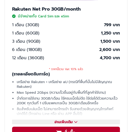
Rakuten Net Pro 30GB/month
มีจำหน่ายทั้ง Card Sim และ eSim
1 เดือน (30GB)
799 บาท
1 เดือน (60GB)
1,250 บาท
3 เดือน (90GB)
1,500 บาท
6 เดือน (180GB)
2,600 บาท
12 เดือน (360GB)
4,700 บาท
* ราคานี้รวม Vat 10% แล้ว
(รายละเอียดซิมการ์ด)
เครือข่าย Rakuten + เครือช่าย aU (กรณีที่พื้นที่นั้นไม่มีสัญญาณ
Rakuten)
Max Speed 2Gbps (ความเร็วขึ้นอยู่กับพื้นที่ที่ลูกค้าใช้งาน)
จำกัดการใช้งาน 30GB/เดือน ใช้ครบเน็ตไม่ตัด ใช้ต่อได้ด้วยความเร็ว
200K ทุกวันที่ 1 ปรับแพคเกจเป็น 30GB/เดือนอีกครั้ง
ซิมสำหรับเล่นเน็ต ไม่สามารถโทรเข้า รับสายด้วยสัญญาญโทรศัพท์
ปกติได้ (โทรผ่าน Line หรือ ผ่าน APP อื่นได้)
มีเบอร์ให้ รับ SMS ได้ (ใช้ซื้อบัตรคอนเสิร์ต, ซื้อของออนไลน์, เปิดบัญชี
อ่านเพิ่มเติม
ธนาคารที่ญี่ปุ่นได้)
แชร์ฮอตสปอต (Hotspot)ไม่ได้