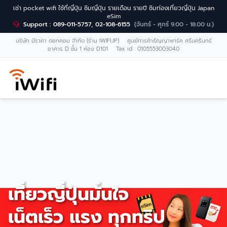
เช่า pocket wifi ใช้ที่ญี่ปุ่น ซิมญี่ปุ่น รายเดือน รายปี ซิมท่องเที่ยวญี่ปุ่น Japan
eSim
Support : 089-011-5757, 02-108-6155
(จันทร์ - ศุกร์ 9.00 - 18.00 น.)
บริษัท มีราคา ดอทคอม จำกัด (ร้าน IWIFI.JP) ศูนย์การค้าธัญญาพาร์ค ศรีนครินทร์
อาคาร D ชั้น 1 ห้อง D101 Tax id : 0105553003040
เที่ยวญี่ปุ่นมั่นใจ
เน็ตเร็ว แรง ทุกทริป