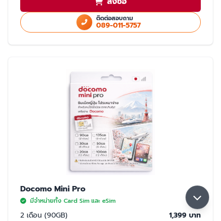
สั่งซื้อ
ใช้สำเนา Passport หรือ สำเนาบัตรประชาชนในการสั่งซื้อ
ใช้ได้เฉพาะในประเทศญี่ปุ่นเท่านั้น
ติดต่อสอบถาม
089-011-5757
มี 2 แบบให้เลือก ซิมปกติ และ eSim
การจับสัญญาณ
จับได้ 2 เครือข่าย Rakuten และ AU (เลือกจับ Rakuten เป็นหลัก) หากจุดที่ลูกค้า
ใช้งาน มีเฉพาะเครือข่าย AU ลูกค้าจะใช้งานเน็ตในพื้นที่นั้นได้ด้วยความเร็วสูงสุด
5GB หากใช้ครบ 5GB ความเร็วจะลดลงเหลือ 200K จนกว่าลูกค้าจะย้ายพื้นที่ที่มี
สัญญาน Rakuten ความเร็วจะกลับมาปกติ 30GB/เดือน
Docomo Mini Pro
มีจำหน่ายทั้ง Card Sim และ eSim
2 เดือน (90GB)
1,399 บาท