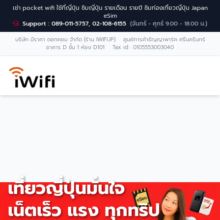
เช่า pocket wifi ใช้ที่ญี่ปุ่น ซิมญี่ปุ่น รายเดือน รายปี ซิมท่องเที่ยวญี่ปุ่น Japan
eSim
Support : 089-011-5757, 02-108-6155
(จันทร์ - ศุกร์ 9.00 - 18.00 น.)
บริษัท มีราคา ดอทคอม จำกัด (ร้าน IWIFI.JP) ศูนย์การค้าธัญญาพาร์ค ศรีนครินทร์
อาคาร D ชั้น 1 ห้อง D101 Tax id : 0105553003040
เที่ยวญี่ปุ่นมั่นใจ
เน็ตเร็ว แรง ทุกทริป