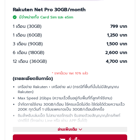
Rakuten Net Pro 30GB/month
มีจำหน่ายทั้ง Card Sim และ eSim
1 เดือน (30GB)
799 บาท
1 เดือน (60GB)
1,250 บาท
3 เดือน (90GB)
1,500 บาท
6 เดือน (180GB)
2,600 บาท
12 เดือน (360GB)
4,700 บาท
* ราคานี้รวม Vat 10% แล้ว
(รายละเอียดซิมการ์ด)
เครือข่าย Rakuten + เครือช่าย aU (กรณีที่พื้นที่นั้นไม่มีสัญญาณ
Rakuten)
Max Speed 2Gbps (ความเร็วขึ้นอยู่กับพื้นที่ที่ลูกค้าใช้งาน)
จำกัดการใช้งาน 30GB/เดือน ใช้ครบเน็ตไม่ตัด ใช้ต่อได้ด้วยความเร็ว
200K ทุกวันที่ 1 ปรับแพคเกจเป็น 30GB/เดือนอีกครั้ง
ซิมสำหรับเล่นเน็ต ไม่สามารถโทรเข้า รับสายด้วยสัญญาญโทรศัพท์
ปกติได้ (โทรผ่าน Line หรือ ผ่าน APP อื่นได้)
มีเบอร์ให้ รับ SMS ได้ (ใช้ซื้อบัตรคอนเสิร์ต, ซื้อของออนไลน์, เปิดบัญชี
อ่านเพิ่มเติม
ธนาคารที่ญี่ปุ่นได้)
แชร์ฮอตสปอต (Hotspot)ไม่ได้