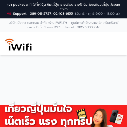
เช่า pocket wifi ใช้ที่ญี่ปุ่น ซิมญี่ปุ่น รายเดือน รายปี ซิมท่องเที่ยวญี่ปุ่น Japan
eSim
Support : 089-011-5757, 02-108-6155
(จันทร์ - ศุกร์ 9.00 - 18.00 น.)
บริษัท มีราคา ดอทคอม จำกัด (ร้าน IWIFI.JP) ศูนย์การค้าธัญญาพาร์ค ศรีนครินทร์
อาคาร D ชั้น 1 ห้อง D101 Tax id : 0105553003040
เที่ยวญี่ปุ่นมั่นใจ
เน็ตเร็ว แรง ทุกทริป