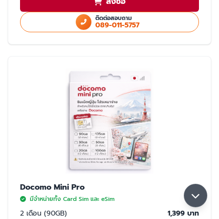
สั่งซื้อ
ใช้สำเนา Passport หรือ สำเนาบัตรประชาชนในการสั่งซื้อ
ใช้ได้เฉพาะในประเทศญี่ปุ่นเท่านั้น
ติดต่อสอบถาม
089-011-5757
มี 2 แบบให้เลือก ซิมปกติ และ eSim
การจับสัญญาณ
จับได้ 2 เครือข่าย Rakuten และ AU (เลือกจับ Rakuten เป็นหลัก) หากจุดที่ลูกค้า
ใช้งาน มีเฉพาะเครือข่าย AU ลูกค้าจะใช้งานเน็ตในพื้นที่นั้นได้ด้วยความเร็วสูงสุด
5GB หากใช้ครบ 5GB ความเร็วจะลดลงเหลือ 200K จนกว่าลูกค้าจะย้ายพื้นที่ที่มี
สัญญาน Rakuten ความเร็วจะกลับมาปกติ 30GB/เดือน
Docomo Mini Pro
มีจำหน่ายทั้ง Card Sim และ eSim
2 เดือน (90GB)
1,399 บาท