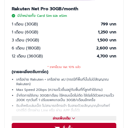
Rakuten Net Pro 30GB/month
มีจำหน่ายทั้ง Card Sim และ eSim
1 เดือน (30GB)
799 บาท
1 เดือน (60GB)
1,250 บาท
3 เดือน (90GB)
1,500 บาท
6 เดือน (180GB)
2,600 บาท
12 เดือน (360GB)
4,700 บาท
* ราคานี้รวม Vat 10% แล้ว
(รายละเอียดซิมการ์ด)
เครือข่าย Rakuten + เครือช่าย aU (กรณีที่พื้นที่นั้นไม่มีสัญญาณ
Rakuten)
Max Speed 2Gbps (ความเร็วขึ้นอยู่กับพื้นที่ที่ลูกค้าใช้งาน)
จำกัดการใช้งาน 30GB/เดือน ใช้ครบเน็ตไม่ตัด ใช้ต่อได้ด้วยความเร็ว
200K ทุกวันที่ 1 ปรับแพคเกจเป็น 30GB/เดือนอีกครั้ง
ซิมสำหรับเล่นเน็ต ไม่สามารถโทรเข้า รับสายด้วยสัญญาญโทรศัพท์
ปกติได้ (โทรผ่าน Line หรือ ผ่าน APP อื่นได้)
มีเบอร์ให้ รับ SMS ได้ (ใช้ซื้อบัตรคอนเสิร์ต, ซื้อของออนไลน์, เปิดบัญชี
อ่านเพิ่มเติม
ธนาคารที่ญี่ปุ่นได้)
แชร์ฮอตสปอต (Hotspot)ไม่ได้