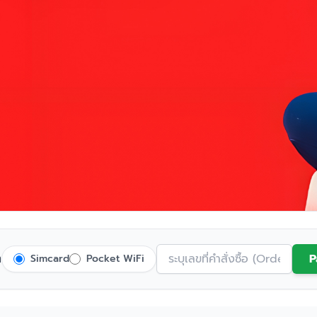
ต
P
Simcard
Pocket WiFi