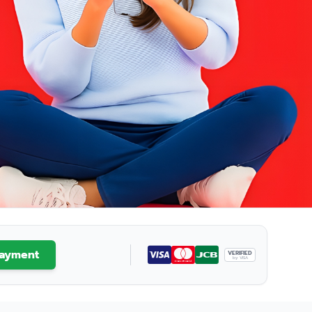
ayment
VERIFIED
by VISA