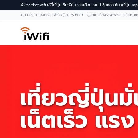
เช่า pocket wifi ใช้ที่ญี่ปุ่น ซิมญี่ปุ่น รายเดือน รายปี ซิมท่องเที่ยวญี่ปุ่น 
บริษัท มีราคา ดอทคอม จำกัด (ร้าน IWIFI.JP) ศูนย์การค้าธัญญาพาร์ค ศรีนคริน
เที่ยวญี่ปุ่นมั
เน็ตเร็ว แรง