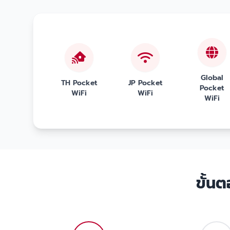
Global
TH Pocket
JP Pocket
Pocket
WiFi
WiFi
WiFi
ขั้น