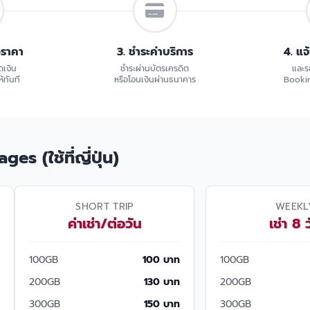
อราคา
3. ชำระค่าบริการ
4. แจ
ดเงิน
ชำระผ่านบัตรเครดิต
และร
้ทันที
หรือโอนเงินผ่านธนาคาร
Bookin
s (ใช้ที่ญี่ปุ่น)
SHORT TRIP
WEEKL
ค่าเช่า/ต่อวัน
เช่า 8 
100GB
100 บาท
100GB
200GB
130 บาท
200GB
300GB
150 บาท
300GB