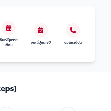
ซิมญี่ปุ่นราย
ซิมญี่ปุ่นรายปี
ซิมโทรญี่ปุ่น
เดือน
teps)