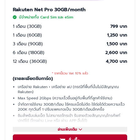
Rakuten Net Pro 30GB/month
มีจำหน่ายทั้ง Card Sim และ eSim
1 เดือน (30GB)
799 บาท
1 เดือน (60GB)
1,250 บาท
3 เดือน (90GB)
1,500 บาท
6 เดือน (180GB)
2,600 บาท
12 เดือน (360GB)
4,700 บาท
* ราคานี้รวม Vat 10% แล้ว
(รายละเอียดซิมการ์ด)
เครือข่าย Rakuten + เครือช่าย aU (กรณีที่พื้นที่นั้นไม่มีสัญญาณ
Rakuten)
Max Speed 2Gbps (ความเร็วขึ้นอยู่กับพื้นที่ที่ลูกค้าใช้งาน)
จำกัดการใช้งาน 30GB/เดือน ใช้ครบเน็ตไม่ตัด ใช้ต่อได้ด้วยความเร็ว
200K ทุกวันที่ 1 ปรับแพคเกจเป็น 30GB/เดือนอีกครั้ง
ซิมสำหรับเล่นเน็ต ไม่สามารถโทรเข้า รับสายด้วยสัญญาญโทรศัพท์
ปกติได้ (โทรผ่าน Line หรือ ผ่าน APP อื่นได้)
มีเบอร์ให้ รับ SMS ได้ (ใช้ซื้อบัตรคอนเสิร์ต, ซื้อของออนไลน์, เปิดบัญชี
อ่านเพิ่มเติม
ธนาคารที่ญี่ปุ่นได้)
แชร์ฮอตสปอต (Hotspot)ไม่ได้