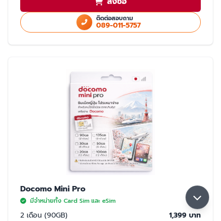
สั่งซื้อ
ใช้สำเนา Passport หรือ สำเนาบัตรประชาชนในการสั่งซื้อ
ใช้ได้เฉพาะในประเทศญี่ปุ่นเท่านั้น
ติดต่อสอบถาม
089-011-5757
มี 2 แบบให้เลือก ซิมปกติ และ eSim
การจับสัญญาณ
จับได้ 2 เครือข่าย Rakuten และ AU (เลือกจับ Rakuten เป็นหลัก) หากจุดที่ลูกค้า
ใช้งาน มีเฉพาะเครือข่าย AU ลูกค้าจะใช้งานเน็ตในพื้นที่นั้นได้ด้วยความเร็วสูงสุด
5GB หากใช้ครบ 5GB ความเร็วจะลดลงเหลือ 200K จนกว่าลูกค้าจะย้ายพื้นที่ที่มี
สัญญาน Rakuten ความเร็วจะกลับมาปกติ 30GB/เดือน
Docomo Mini Pro
มีจำหน่ายทั้ง Card Sim และ eSim
2 เดือน (90GB)
1,399 บาท