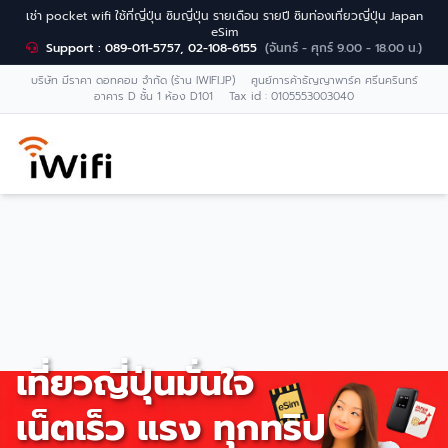
เช่า pocket wifi ใช้ที่ญี่ปุ่น ซิมญี่ปุ่น รายเดือน รายปี ซิมท่องเที่ยวญี่ปุ่น Japan
eSim
Support : 089-011-5757, 02-108-6155
(จันทร์ - ศุกร์ 9.00 - 18.00 น.)
บริษัท มีราคา ดอทคอม จำกัด (ร้าน IWIFI.JP) ศูนย์การค้าธัญญาพาร์ค ศรีนครินทร์
อาคาร D ชั้น 1 ห้อง D101 Tax id : 0105553003040
เที่ยวญี่ปุ่นมั่นใจ
เน็ตเร็ว แรง ทุกทริป