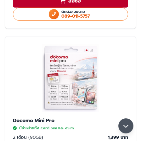
สั่งซื้อ
ใช้สำเนา Passport หรือ สำเนาบัตรประชาชนในการสั่งซื้อ
ใช้ได้เฉพาะในประเทศญี่ปุ่นเท่านั้น
ติดต่อสอบถาม
089-011-5757
มี 2 แบบให้เลือก ซิมปกติ และ eSim
การจับสัญญาณ
จับได้ 2 เครือข่าย Rakuten และ AU (เลือกจับ Rakuten เป็นหลัก) หากจุดที่ลูกค้า
ใช้งาน มีเฉพาะเครือข่าย AU ลูกค้าจะใช้งานเน็ตในพื้นที่นั้นได้ด้วยความเร็วสูงสุด
5GB หากใช้ครบ 5GB ความเร็วจะลดลงเหลือ 200K จนกว่าลูกค้าจะย้ายพื้นที่ที่มี
สัญญาน Rakuten ความเร็วจะกลับมาปกติ 30GB/เดือน
Docomo Mini Pro
มีจำหน่ายทั้ง Card Sim และ eSim
2 เดือน (90GB)
1,399 บาท