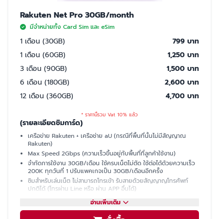
Rakuten Net Pro 30GB/month
มีจำหน่ายทั้ง Card Sim และ eSim
1 เดือน (30GB)
799 บาท
1 เดือน (60GB)
1,250 บาท
3 เดือน (90GB)
1,500 บาท
6 เดือน (180GB)
2,600 บาท
12 เดือน (360GB)
4,700 บาท
* ราคานี้รวม Vat 10% แล้ว
(รายละเอียดซิมการ์ด)
เครือข่าย Rakuten + เครือช่าย aU (กรณีที่พื้นที่นั้นไม่มีสัญญาณ
Rakuten)
Max Speed 2Gbps (ความเร็วขึ้นอยู่กับพื้นที่ที่ลูกค้าใช้งาน)
จำกัดการใช้งาน 30GB/เดือน ใช้ครบเน็ตไม่ตัด ใช้ต่อได้ด้วยความเร็ว
200K ทุกวันที่ 1 ปรับแพคเกจเป็น 30GB/เดือนอีกครั้ง
ซิมสำหรับเล่นเน็ต ไม่สามารถโทรเข้า รับสายด้วยสัญญาญโทรศัพท์
ปกติได้ (โทรผ่าน Line หรือ ผ่าน APP อื่นได้)
มีเบอร์ให้ รับ SMS ได้ (ใช้ซื้อบัตรคอนเสิร์ต, ซื้อของออนไลน์, เปิดบัญชี
อ่านเพิ่มเติม
ธนาคารที่ญี่ปุ่นได้)
แชร์ฮอตสปอต (Hotspot)ไม่ได้