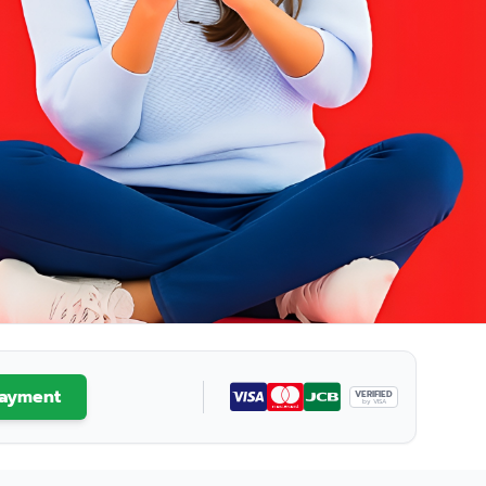
ayment
VERIFIED
by VISA