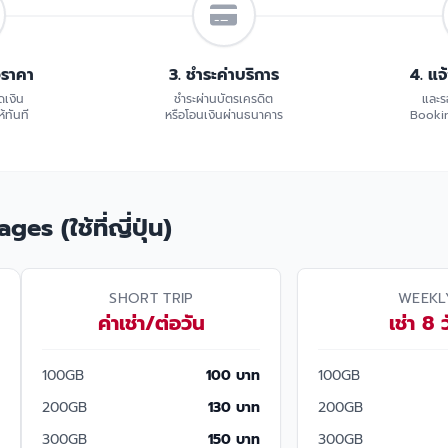
อราคา
3. ชำระค่าบริการ
4. แจ
ดเงิน
ชำระผ่านบัตรเครดิต
และร
้ทันที
หรือโอนเงินผ่านธนาคาร
Bookin
s (ใช้ที่ญี่ปุ่น)
SHORT TRIP
WEEKL
ค่าเช่า/ต่อวัน
เช่า 8 
100GB
100 บาท
100GB
200GB
130 บาท
200GB
300GB
150 บาท
300GB