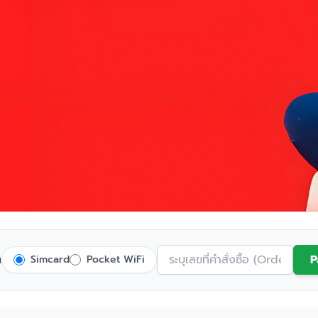
ต
P
Simcard
Pocket WiFi