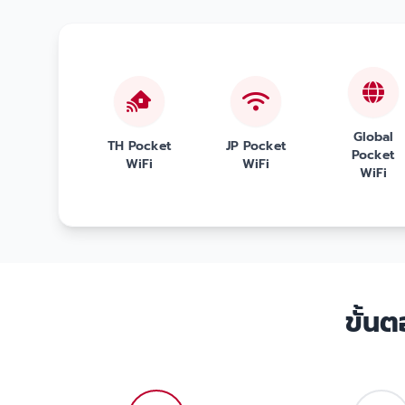
Global
TH Pocket
JP Pocket
Pocket
WiFi
WiFi
WiFi
ขั้น