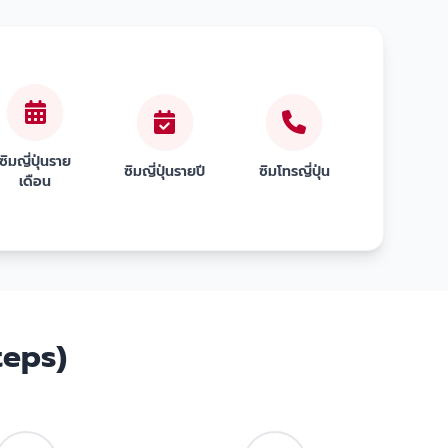
ซิมญี่ปุ่นราย
ซิมญี่ปุ่นรายปี
ซิมโทรญี่ปุ่น
เดือน
teps)