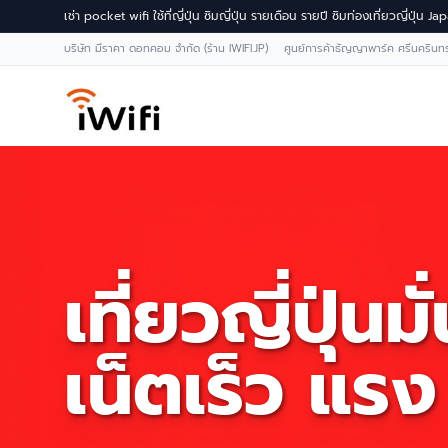
เช่า pocket wifi ใช้ที่ญี่ปุ่น ซิมญี่ปุ่น รายเดือน รายปี ซิมท่องเที่ยวญี่ปุ่น 
บริษัท มีราคา ดอทคอม จำกัด (ร้าน IWIFI.JP) ศูนย์การค้าธัญญาพาร์ค ศรีนคริน
เที่ยวญี่ปุ่นมั
เน็ตเร็ว แรง