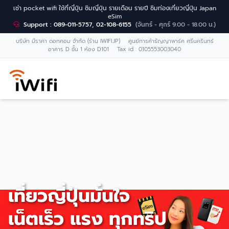
เช่า pocket wifi ใช้ที่ญี่ปุ่น ซิมญี่ปุ่น รายเดือน รายปี ซิมท่องเที่ยวญี่ปุ่น Japan
eSim
Support : 089-011-5757, 02-108-6155
(จันทร์ - ศุกร์ 9.00 - 18.00 น.)
บริษัท มีราคา ดอทคอม จำกัด (ร้าน IWIFI.JP) ศูนย์การค้าธัญญาพาร์ค ศรีนครินทร์
อาคาร D ชั้น 1 ห้อง D101 Tax id : 0105553003040
เที่ยวญี่ปุ่นมั่นใจ
เน็ตเร็ว แรง ทุกทริป