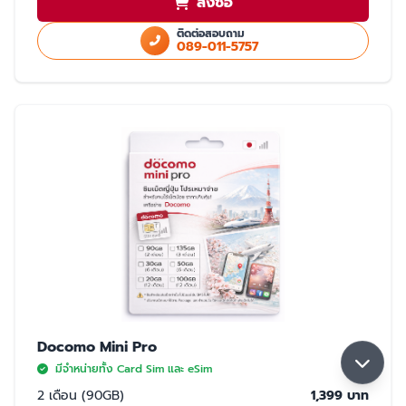
สั่งซื้อ
ใช้สำเนา Passport หรือ สำเนาบัตรประชาชนในการสั่งซื้อ
ใช้ได้เฉพาะในประเทศญี่ปุ่นเท่านั้น
ติดต่อสอบถาม
089-011-5757
มี 2 แบบให้เลือก ซิมปกติ และ eSim
การจับสัญญาณ
จับได้ 2 เครือข่าย Rakuten และ AU (เลือกจับ Rakuten เป็นหลัก) หากจุดที่ลูกค้า
ใช้งาน มีเฉพาะเครือข่าย AU ลูกค้าจะใช้งานเน็ตในพื้นที่นั้นได้ด้วยความเร็วสูงสุด
5GB หากใช้ครบ 5GB ความเร็วจะลดลงเหลือ 200K จนกว่าลูกค้าจะย้ายพื้นที่ที่มี
สัญญาน Rakuten ความเร็วจะกลับมาปกติ 30GB/เดือน
Docomo Mini Pro
มีจำหน่ายทั้ง Card Sim และ eSim
2 เดือน (90GB)
1,399 บาท