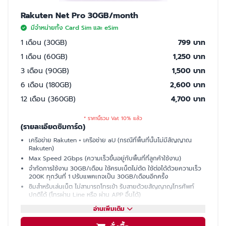
Rakuten Net Pro 30GB/month
มีจำหน่ายทั้ง Card Sim และ eSim
1 เดือน (30GB)
799 บาท
1 เดือน (60GB)
1,250 บาท
3 เดือน (90GB)
1,500 บาท
6 เดือน (180GB)
2,600 บาท
12 เดือน (360GB)
4,700 บาท
* ราคานี้รวม Vat 10% แล้ว
(รายละเอียดซิมการ์ด)
เครือข่าย Rakuten + เครือช่าย aU (กรณีที่พื้นที่นั้นไม่มีสัญญาณ
Rakuten)
Max Speed 2Gbps (ความเร็วขึ้นอยู่กับพื้นที่ที่ลูกค้าใช้งาน)
จำกัดการใช้งาน 30GB/เดือน ใช้ครบเน็ตไม่ตัด ใช้ต่อได้ด้วยความเร็ว
200K ทุกวันที่ 1 ปรับแพคเกจเป็น 30GB/เดือนอีกครั้ง
ซิมสำหรับเล่นเน็ต ไม่สามารถโทรเข้า รับสายด้วยสัญญาญโทรศัพท์
ปกติได้ (โทรผ่าน Line หรือ ผ่าน APP อื่นได้)
มีเบอร์ให้ รับ SMS ได้ (ใช้ซื้อบัตรคอนเสิร์ต, ซื้อของออนไลน์, เปิดบัญชี
อ่านเพิ่มเติม
ธนาคารที่ญี่ปุ่นได้)
แชร์ฮอตสปอต (Hotspot)ไม่ได้