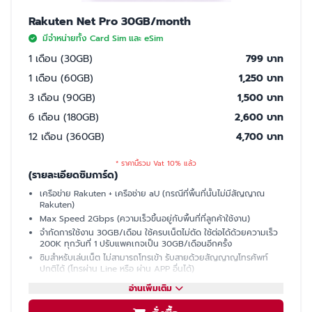
Rakuten Net Pro 30GB/month
มีจำหน่ายทั้ง Card Sim และ eSim
1 เดือน (30GB)
799 บาท
1 เดือน (60GB)
1,250 บาท
3 เดือน (90GB)
1,500 บาท
6 เดือน (180GB)
2,600 บาท
12 เดือน (360GB)
4,700 บาท
* ราคานี้รวม Vat 10% แล้ว
(รายละเอียดซิมการ์ด)
เครือข่าย Rakuten + เครือช่าย aU (กรณีที่พื้นที่นั้นไม่มีสัญญาณ
Rakuten)
Max Speed 2Gbps (ความเร็วขึ้นอยู่กับพื้นที่ที่ลูกค้าใช้งาน)
จำกัดการใช้งาน 30GB/เดือน ใช้ครบเน็ตไม่ตัด ใช้ต่อได้ด้วยความเร็ว
200K ทุกวันที่ 1 ปรับแพคเกจเป็น 30GB/เดือนอีกครั้ง
ซิมสำหรับเล่นเน็ต ไม่สามารถโทรเข้า รับสายด้วยสัญญาญโทรศัพท์
ปกติได้ (โทรผ่าน Line หรือ ผ่าน APP อื่นได้)
มีเบอร์ให้ รับ SMS ได้ (ใช้ซื้อบัตรคอนเสิร์ต, ซื้อของออนไลน์, เปิดบัญชี
อ่านเพิ่มเติม
ธนาคารที่ญี่ปุ่นได้)
แชร์ฮอตสปอต (Hotspot)ไม่ได้