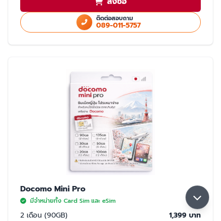
สั่งซื้อ
ใช้สำเนา Passport หรือ สำเนาบัตรประชาชนในการสั่งซื้อ
ใช้ได้เฉพาะในประเทศญี่ปุ่นเท่านั้น
ติดต่อสอบถาม
089-011-5757
มี 2 แบบให้เลือก ซิมปกติ และ eSim
การจับสัญญาณ
จับได้ 2 เครือข่าย Rakuten และ AU (เลือกจับ Rakuten เป็นหลัก) หากจุดที่ลูกค้า
ใช้งาน มีเฉพาะเครือข่าย AU ลูกค้าจะใช้งานเน็ตในพื้นที่นั้นได้ด้วยความเร็วสูงสุด
5GB หากใช้ครบ 5GB ความเร็วจะลดลงเหลือ 200K จนกว่าลูกค้าจะย้ายพื้นที่ที่มี
สัญญาน Rakuten ความเร็วจะกลับมาปกติ 30GB/เดือน
Docomo Mini Pro
มีจำหน่ายทั้ง Card Sim และ eSim
2 เดือน (90GB)
1,399 บาท