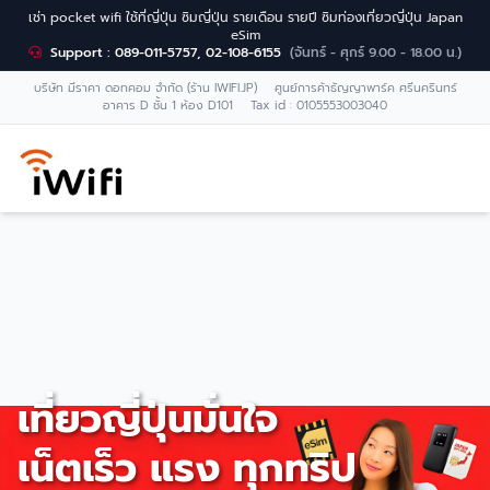
เช่า pocket wifi ใช้ที่ญี่ปุ่น ซิมญี่ปุ่น รายเดือน รายปี ซิมท่องเที่ยวญี่ปุ่น Japan
eSim
Support : 089-011-5757, 02-108-6155
(จันทร์ - ศุกร์ 9.00 - 18.00 น.)
บริษัท มีราคา ดอทคอม จำกัด (ร้าน IWIFI.JP) ศูนย์การค้าธัญญาพาร์ค ศรีนครินทร์
อาคาร D ชั้น 1 ห้อง D101 Tax id : 0105553003040
เที่ยวญี่ปุ่นมั่นใจ
เน็ตเร็ว แรง ทุกทริป