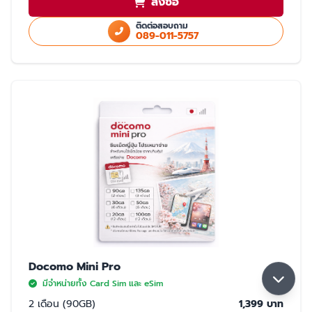
สั่งซื้อ
ใช้สำเนา Passport หรือ สำเนาบัตรประชาชนในการสั่งซื้อ
ใช้ได้เฉพาะในประเทศญี่ปุ่นเท่านั้น
ติดต่อสอบถาม
089-011-5757
มี 2 แบบให้เลือก ซิมปกติ และ eSim
การจับสัญญาณ
จับได้ 2 เครือข่าย Rakuten และ AU (เลือกจับ Rakuten เป็นหลัก) หากจุดที่ลูกค้า
ใช้งาน มีเฉพาะเครือข่าย AU ลูกค้าจะใช้งานเน็ตในพื้นที่นั้นได้ด้วยความเร็วสูงสุด
5GB หากใช้ครบ 5GB ความเร็วจะลดลงเหลือ 200K จนกว่าลูกค้าจะย้ายพื้นที่ที่มี
สัญญาน Rakuten ความเร็วจะกลับมาปกติ 30GB/เดือน
Docomo Mini Pro
มีจำหน่ายทั้ง Card Sim และ eSim
2 เดือน (90GB)
1,399 บาท