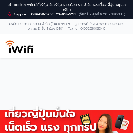
เช่า pocket wifi ใช้ที่ญี่ปุ่น ซิมญี่ปุ่น รายเดือน รายปี ซิมท่องเที่ยวญี่ปุ่น Japan
eSim
Support : 089-011-5757, 02-108-6155
(จันทร์ - ศุกร์ 9.00 - 18.00 น.)
บริษัท มีราคา ดอทคอม จำกัด (ร้าน IWIFI.JP) ศูนย์การค้าธัญญาพาร์ค ศรีนครินทร์
อาคาร D ชั้น 1 ห้อง D101 Tax id : 0105553003040
เที่ยวญี่ปุ่นมั่นใจ
เน็ตเร็ว แรง ทุกทริป