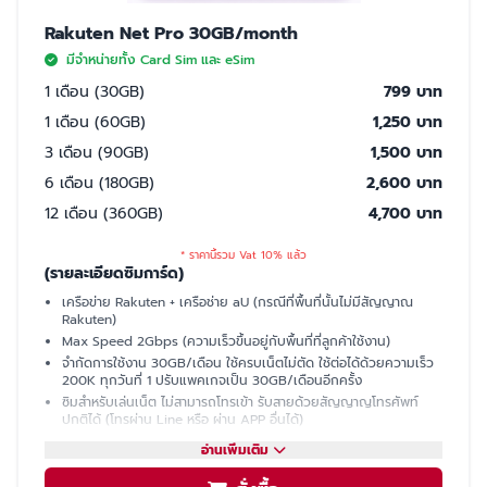
Rakuten Net Pro 30GB/month
มีจำหน่ายทั้ง Card Sim และ eSim
1 เดือน (30GB)
799 บาท
1 เดือน (60GB)
1,250 บาท
3 เดือน (90GB)
1,500 บาท
6 เดือน (180GB)
2,600 บาท
12 เดือน (360GB)
4,700 บาท
* ราคานี้รวม Vat 10% แล้ว
(รายละเอียดซิมการ์ด)
เครือข่าย Rakuten + เครือช่าย aU (กรณีที่พื้นที่นั้นไม่มีสัญญาณ
Rakuten)
Max Speed 2Gbps (ความเร็วขึ้นอยู่กับพื้นที่ที่ลูกค้าใช้งาน)
จำกัดการใช้งาน 30GB/เดือน ใช้ครบเน็ตไม่ตัด ใช้ต่อได้ด้วยความเร็ว
200K ทุกวันที่ 1 ปรับแพคเกจเป็น 30GB/เดือนอีกครั้ง
ซิมสำหรับเล่นเน็ต ไม่สามารถโทรเข้า รับสายด้วยสัญญาญโทรศัพท์
ปกติได้ (โทรผ่าน Line หรือ ผ่าน APP อื่นได้)
มีเบอร์ให้ รับ SMS ได้ (ใช้ซื้อบัตรคอนเสิร์ต, ซื้อของออนไลน์, เปิดบัญชี
อ่านเพิ่มเติม
ธนาคารที่ญี่ปุ่นได้)
แชร์ฮอตสปอต (Hotspot)ไม่ได้