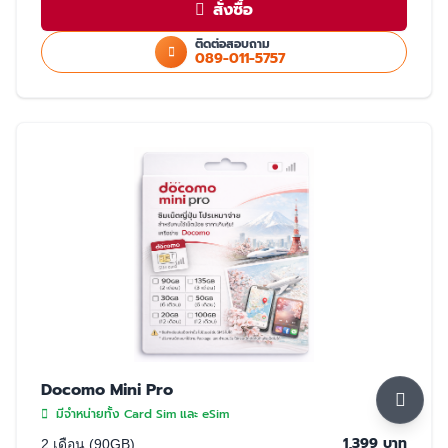
แชร์ฮอตสปอต (Hotspot)ไม่ได้
สั่งซื้อ
ใช้สำเนา Passport หรือ สำเนาบัตรประชาชนในการสั่งซื้อ
ใช้ได้เฉพาะในประเทศญี่ปุ่นเท่านั้น
ติดต่อสอบถาม
089-011-5757
มี 2 แบบให้เลือก ซิมปกติ และ eSim
การจับสัญญาณ
จับได้ 2 เครือข่าย Rakuten และ AU (เลือกจับ Rakuten เป็นหลัก) หากจุดที่
ลูกค้าใช้งาน มีเฉพาะเครือข่าย AU ลูกค้าจะใช้งานเน็ตในพื้นที่นั้นได้ด้วย
ความเร็วสูงสุด 5GB หากใช้ครบ 5GB ความเร็วจะลดลงเหลือ 200K จนกว่า
ลูกค้าจะย้ายพื้นที่ที่มีสัญญาน Rakuten ความเร็วจะกลับมาปกติ 30GB/เดือน
Docomo Mini Pro
มีจำหน่ายทั้ง Card Sim และ eSim
1,399 บาท
2 เดือน (90GB)