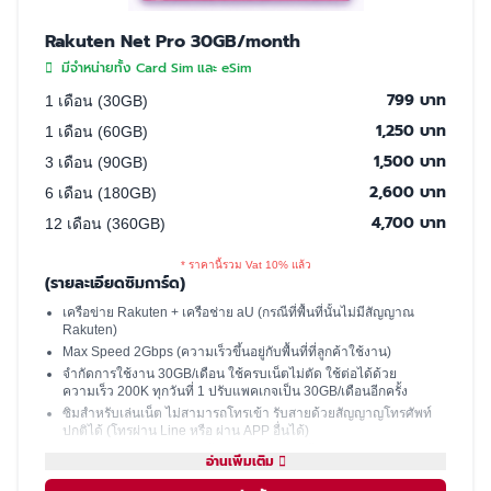
Rakuten Net Pro 30GB/month
มีจำหน่ายทั้ง Card Sim และ eSim
799 บาท
1 เดือน (30GB)
1,250 บาท
1 เดือน (60GB)
1,500 บาท
3 เดือน (90GB)
2,600 บาท
6 เดือน (180GB)
4,700 บาท
12 เดือน (360GB)
* ราคานี้รวม Vat 10% แล้ว
(รายละเอียดซิมการ์ด)
เครือข่าย Rakuten + เครือช่าย aU (กรณีที่พื้นที่นั้นไม่มีสัญญาณ
Rakuten)
Max Speed 2Gbps (ความเร็วขึ้นอยู่กับพื้นที่ที่ลูกค้าใช้งาน)
จำกัดการใช้งาน 30GB/เดือน ใช้ครบเน็ตไม่ตัด ใช้ต่อได้ด้วย
ความเร็ว 200K ทุกวันที่ 1 ปรับแพคเกจเป็น 30GB/เดือนอีกครั้ง
ซิมสำหรับเล่นเน็ต ไม่สามารถโทรเข้า รับสายด้วยสัญญาญโทรศัพท์
ปกติได้ (โทรผ่าน Line หรือ ผ่าน APP อื่นได้)
มีเบอร์ให้ รับ SMS ได้ (ใช้ซื้อบัตรคอนเสิร์ต, ซื้อของออนไลน์, เปิด
อ่านเพิ่มเติม
บัญชีธนาคารที่ญี่ปุ่นได้)