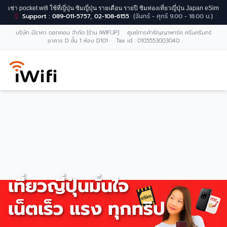
เช่า pocket wifi ใช้ที่ญี่ปุ่น ซิมญี่ปุ่น รายเดือน รายปี ซิมท่องเที่ยวญี่ปุ่น Japan eSim
Support : 089-011-5757, 02-108-6155
(จันทร์ - ศุกร์ 9.00 - 18.00 น.)
บริษัท มีราคา ดอทคอม จำกัด (ร้าน IWIFI.JP) ศูนย์การค้าธัญญาพาร์ค ศรีนครินทร์
อาคาร D ชั้น 1 ห้อง D101 Tax id : 0105553003040
เที่ยวญี่ปุ่นมั่นใจ
เน็ตเร็ว แรง ทุกทริป